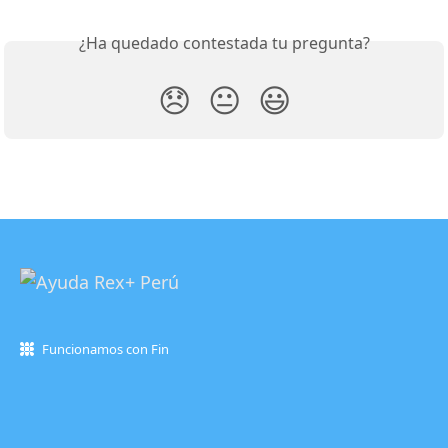
¿Ha quedado contestada tu pregunta?
😞
😐
😃
Funcionamos con Fin